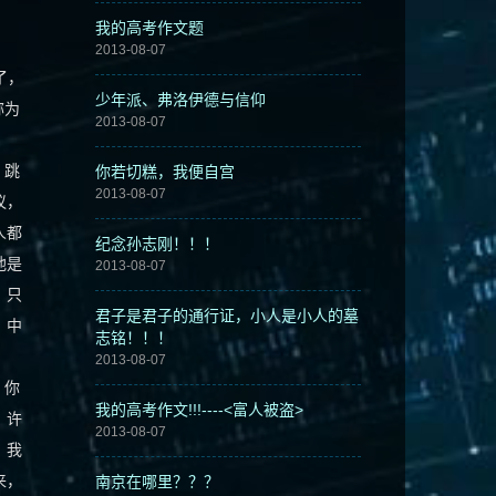
我的高考作文题
2013-08-07
了，
少年派、弗洛伊德与信仰
称为
2013-08-07
，跳
你若切糕，我便自宫
2013-08-07
议，
人都
纪念孙志刚！！！
他是
2013-08-07
，只
君子是君子的通行证，小人是小人的墓
，中
志铭！！！
2013-08-07
，你
我的高考作文!!!----<富人被盗>
，许
2013-08-07
，我
来，
南京在哪里？？？