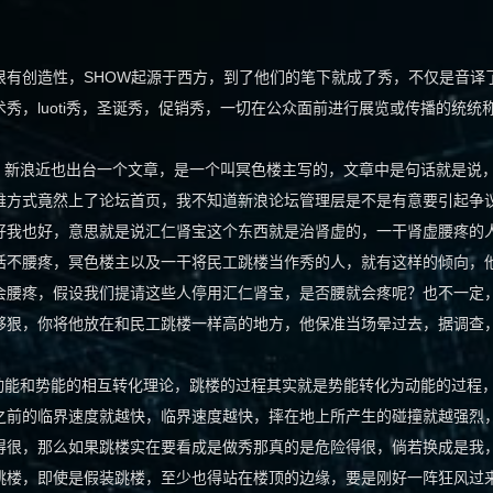
很有创造性，SHOW起源于西方，到了他们的笔下就成了秀，不仅是音译
秀，luoti秀，圣诞秀，促销秀，一切在公众面前进行展览或传播的统统
新浪近也出台一个文章，是一个叫冥色楼主写的，文章中是句话就是说
维方式竟然上了论坛首页，我不知道新浪论坛管理层是不是有意要引起争
好我也好，意思就是说汇仁肾宝这个东西就是治肾虚的，一干肾虚腰疼的
话不腰疼，冥色楼主以及一干将民工跳楼当作秀的人，就有这样的倾向，
会腰疼，假设我们提请这些人停用汇仁肾宝，是否腰就会疼呢？也不一定
够狠，你将他放在和民工跳楼一样高的地方，他保准当场晕过去，据调查
能和势能的相互转化理论，跳楼的过程其实就是势能转化为动能的过程
之前的临界速度就越快，临界速度越快，摔在地上所产生的碰撞就越强烈
得很，那么如果跳楼实在要看成是做秀那真的是危险得很，倘若换成是我
跳楼，即使是假装跳楼，至少也得站在楼顶的边缘，要是刚好一阵狂风过