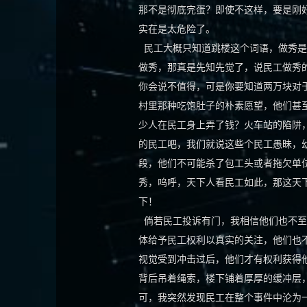
那不是彻底完蛋？即使不这样，要是刚
实在是太危险了。
民工大概只知道跳楼这个词语，做秀是
做秀，那真是先知先觉了，说民工做秀
你会说不值得，可是你要知道两万块对
村里那种吃饱肚子的朴素愿望，他们甚
少人在民工身上弄了钱？火车站的陷阱
的民工吧，我们就说这些个民工愚昧，
段，他们不可能杀了包工头或者拖欠单
秀，呜呼，天下人看民工如此，那这天
下！
倘若民工投诉有门，我相信他们也不至
体给予民工权利以真实的关注，他们也
视觉受到冲击过后，他们才有权利获得
背后吊着绳索，楼下铺着厚厚的缓冲层
可，我突然发现民工在整个事件中沦为