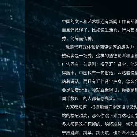
中国的文人和艺术家还有新闻工作者都
而且还意译了，比如说生活秀，行为艺术
秀，简练而传神。
我很崇拜媒体和新闻评论家的想象力，
楼确实是一场秀，这样的道德论断和思
广告界有一句话叫：喝了汇仁肾宝，他
得服用，中国也有一句俗话，叫站着说
站着说话，而且有汇仁肾宝护身，怎么
要是站着说话，腰就直板得很，你要是
国半数以上的人都有恐高症。
大家都知道，根据能量守衡定律以及动
站的楼层越高，那么你跳下来到达地面
多人都是这样死掉的，脑浆崩裂，惨烈
宁愿跳海，跳伞，跳火坑，也断断不愿