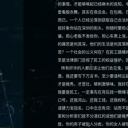
的事情，才能够唤起已经麻木的良知，
爱看脱衣舞，其实在夜总会，在包厢，
而已。一个人已经沦落到获取自己合法
就好象你站在深圳的街头，你随时要担
骗，担心老板不发给你，担心车票上涨
的痛苦是何其深，他们的生活是何其落
苦？一个社会的公义何在？在民工跳楼
至是法律部门忽视了民工的权益保护，
所有奸诈的人都应该让他们去见鬼，民
激，我还要写下万言书，至少要请柯云
才是做秀，才悲壮，够刺激够味，我好
我要是民工，一定事先在背后拴一根绳
口号，还我河山，还我工钱，还我权利
请健力宝冠名，口中念念有词：站而不
家和分析家们就不分清红的说他们是做
放，你的房子被别人分去，你的女人被