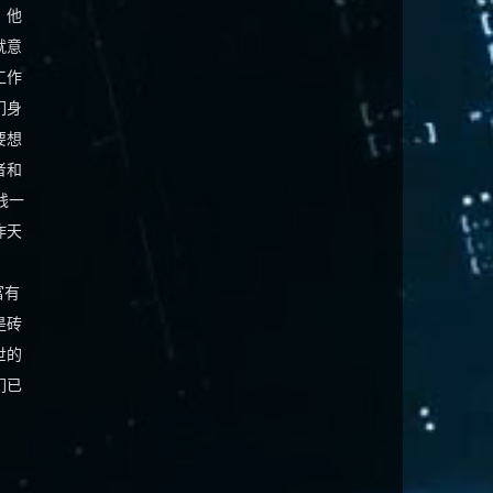
，他
就意
工作
们身
要想
者和
钱一
昨天
富有
是砖
世的
们已