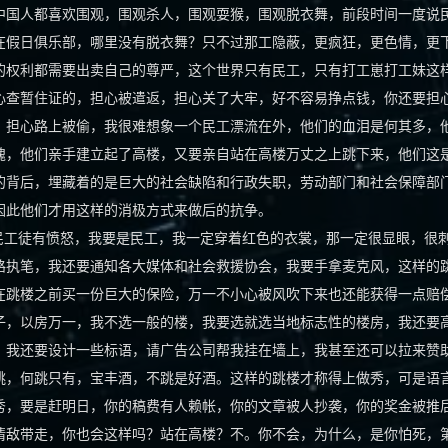
中国人都喜欢围观，围观杀人，围观耍猴，围观脱衣舞，前段时间一度说
在假日俱乐部，哪里没有脱衣舞？只不过那工隐蔽，更疯狂，更色情，更
的权利都需要出卖自己的尊严，这个世界只有民工，只有打工崽打工妹这
心查暂住证的，担心被遣返，担心关了大牢，好不容易挣点钱，你还要担
，担心路上被偷，我很难想象一个民工漂流在外，他们的血泪是何其多，
魄，他们亲手建立起了高楼，又要亲自站在高楼万丈之上跳下来，他们这
的背后，埋藏着的是巨大的社会缺陷和行政失职，劳动部门和社会保障部
因此他们才用这样的消极方式来做后的抗争。
工徒有愤怒，我要是民工，我一定穿着红色的衣裳，那一定很显眼，很
路执笔，我还要通知各大媒体和社会救援协会，我要手拿麦克风，这样的
在跳楼之前买一份巨大的保险，万一不小心被风吹下来也还能获得一点赔
子，以房万一，我不选一般的楼，我要选就选当地标志性的楼房，我还要
，我还要设计一些标语，请广告公司帮我挂在墙上，我甚至还可以拉来赞
跳，何跳只有，宝丰酒，不跳是好酒。这样的跳楼才称得上做秀，可是语
秀，要是赶明日，你的稿费有人赖帐，你的文章被人抄袭，你的奖金被推
情敌带走，你也会这样吗？站在高楼？不。你不会，为什么，是你怕死，