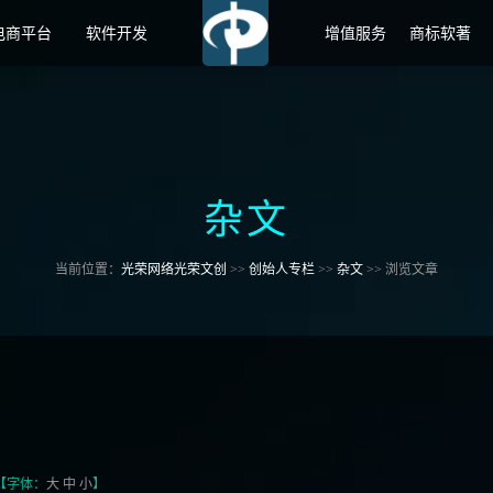
电商平台
软件开发
增值服务
商标软著
杂文
当前位置：
光荣网络光荣文创
>>
创始人专栏
>>
杂文
>> 浏览文章
 【字体：
大
中
小
】