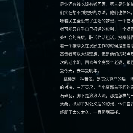
是你还有钱吃饭有钱回家，第三是你怕
们实在想不到更好的办法，他们也怕死
味着民工全没有了生活的梦想，一个艺
者可能只在乎自己报道的权利，一个嫖
处社会的底层，脏活烂活粗活，报酬低
着一个按摩女在发廊工作的时候是想着
高贵者可以大谈理想，但是他们的那点
次的老小姐，回去盖个房娶个老婆，眼
复今天，去年复明年。
跳楼是一种苦涩，是丧失尊严的后一博
的对决，三万英尺，当小资那首不朽的
石碎瓦，脚下是滚滚人流，那是怎样的
沧桑，抛却了对公义后的幻想，他们自
经爬了太久太久，一直爬到高楼。