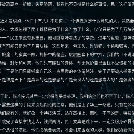
好被恐高症一折腾，失足坠落，我看也不见得是什么好事情，民工这样做
近才发明的，他们十有八九不知道，一个连做秀是什么意思的人，竟然会
的人，大概忽视了民工跳楼是为了什么？为了什么，仅仅只是为了几万块
于一个民工来说有多重要，他可能意味着孩子的学费，过年的盘缠，意味
至有可能只是为了几百块钱，这些年来，包工头，诈骗犯，小偷和强盗，
，旅途上的寂寞辛酸，拥挤中的偷盗，层层圈套下的中招，我们姑且不说
幼稚，封闭和可笑，他们只有赚钱的身体，却无保护自己金钱不受侵犯的
位，于是他们只能够拿自己这一点卑微的身体做赌注，完了还要被人指责
下是谁是天下？是真理的还是邪恶的？是善良人的还是恶毒人的？是强者
于此，倘若投诉过后一定会得到妥善处理，我相信他们也不至于此，倘若
不需要这样的手段来引起舆论的注意，他们是上了华上一条道，只有在公
他们应有的，就好象一个特技演员，站在高楼上，而唯一不同的是，特技
，跳完了直接拿钱走人，钱货两清，民工要真是跳下来，一定会粉身碎骨
一个恶俗的演员，他们必须要表演，才会引来围观的人群，他们必须要做