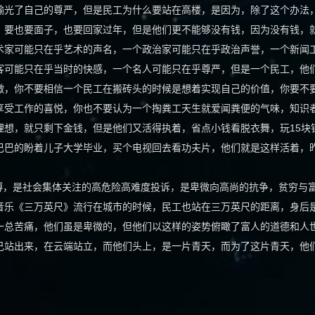
输光了自己的尊严，但是民工为什么要站在高楼，是因为，除了这个办法
，要也要面子，也要回家过年，但是他们更不能够没有钱，因为没有钱，
术家可能只在乎艺术的声名，一个政治家可能只在乎政治声誉，一个新闻
客可能只在乎当时的快感，一个名人可能只在乎尊严，但是一个民工，他
微，你不要相信一个民工在搬砖头的时候是想着实现自己的价值，你要不
享受工作的喜悦，你也不要认为一个掏粪工天生就爱闻粪便的气味，知识
理想，就只剩下金钱，但是他们又活得执着，省点小钱看脱衣舞，玩15块
巴巴的盼着儿子大学毕业，买个电视回去看功夫片，他们就是这样活着，
，是社会集体关注的高危险高难度投诉，是卑微向高尚的抗争，贫穷与
音乐《三万英尺》流行在城市的时候，民工也站在三万英尺的距离，身后
一总苦痛，他们虽是卑微的，但他们以这样的姿势俯瞰了富人的道德和人
己站出来，在云端站立，而他们头上，是一片青天，而为了这片青天，他