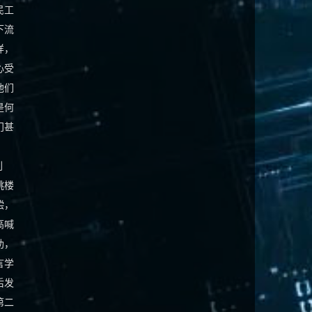
民工
下流
样，
心受
他们
是何
门甚
刺
跳楼
偿，
高喊
助，
言学
后发
第二