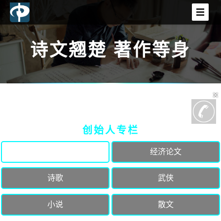
首页
诗文翘楚 著作等身
网站建设
×
小程序开发
APP开发
创始人专栏
杂文
经济论文
电商平台
诗歌
武侠
软件开发
小说
散文
增值服务