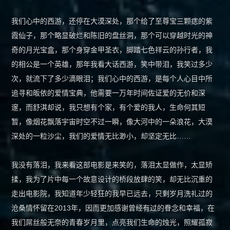
我们心中的西游，还停在大漠深处，那个给了至尊宝三颗痣的紫
霞仙子，那个略显破烂和陈旧的盘丝洞，那个可以穿越时光的神
奇的月光宝盒，那个身穿金甲圣衣，脚踏七色祥云的孙行者，我
的相公是一个英雄，那年我看大话西游，笑中带泪，我笑过多少
次，就流下了多少滴眼泪；我们心中的西游，是每个人心目中所
追寻和皈依的爱情宝典，他需要一万年时间佐证爱的无价和深
邃，而舒淇却说，我只想有个家，有个爱的我人，生命何其短
暂，像烟花飘落宇宙时空不过一瞬，像大河中的一朵浪花，大漠
深处的一粒沙尘，我们的爱情无比渺小，却坚定无比……
我没有落泪，我来看这部电影是来笑的，落泪太显做作，太显矫
揉，我为了片中每一个故意设计的桥段放肆的笑，却无比沉重的
走出电影院，我知道年少轻狂的我早已远去，只剩岁月洗礼过的
沧桑情怀留在2013年，因而更加感谢曾经有过的眷念和幸福，在
我们屌丝般无奈的青春岁月里，点亮我们生命的烛光，照耀孤寂