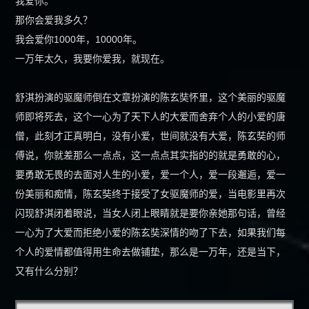
我爱你。
那你会爱我多久？
商标软著
我会爱你1000年，10000年。
一万年太久，我要你爱我，就现在。
案例赏析
舒淇扮演的驱魔师倒在文章扮演的陈玄奘怀里，这个美丽的驱魔
新闻中心
师即将死去，这个一心为了天下人的大爱而舍弃个人的小爱的唐
僧，此刻才正真明白，没有小爱，世间就没有大爱，陈玄奘的师
创始人专栏
傅说，你就差那么一点点，这一点点其实指的的就是勇敢的心，
要勇敢无畏的去面对人生的小爱，爱一个人，爱一段邂逅，爱一
关于光荣
份美丽和痴情，陈玄奘终于接受了女驱魔师的爱，当电影里再次
闪现舒淇闭着眼说，当女人闭上眼睛就是要你亲她那句话，曾经
一心为了大爱而拒绝小爱的陈玄奘深情的吻了下去，如果我们每
个人的爱情都值得用生命去做铺垫，那么是一万年，还是当下，
又有什么分别？