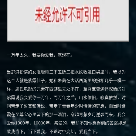
一万年太久，我要你爱我，就现在。
当舒淇扮演的女驱魔师三下五除二把水妖收进口袋里时，我以为
这个人就是紫霞仙子，她和朱茵在大话西游里的扮相几乎一模一
样，周氏电影的元素在西游里无处不在，至尊宝曾满怀深情的对
紫霞说我会爱你一万年，而万年之后，山水依旧，寂寞依然，时
间带走了誓言和传说，带走了青春年少时懵懂的梦想，而当时紫
霞在至尊宝心里留下的那一滴泪，穿越青葱岁月逆袭而来，我会
爱你1000年，10000年，亲爱的，我却不知你想得到的答案却是
爱我当下，当下爱我，不论时空变幻，爱我当下。