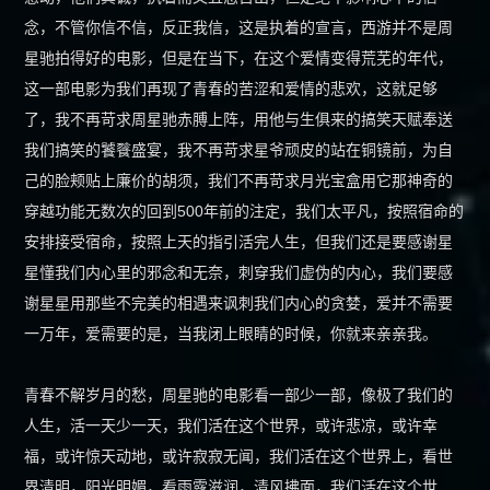
念，不管你信不信，反正我信，这是执着的宣言，西游并不是周
星驰拍得好的电影，但是在当下，在这个爱情变得荒芜的年代，
这一部电影为我们再现了青春的苦涩和爱情的悲欢，这就足够
了，我不再苛求周星驰赤膊上阵，用他与生俱来的搞笑天赋奉送
我们搞笑的饕餮盛宴，我不再苛求星爷顽皮的站在铜镜前，为自
己的脸颊贴上廉价的胡须，我们不再苛求月光宝盒用它那神奇的
穿越功能无数次的回到500年前的注定，我们太平凡，按照宿命的
安排接受宿命，按照上天的指引活完人生，但我们还是要感谢星
星懂我们内心里的邪念和无奈，刺穿我们虚伪的内心，我们要感
谢星星用那些不完美的相遇来讽刺我们内心的贪婪，爱并不需要
一万年，爱需要的是，当我闭上眼睛的时候，你就来亲亲我。
青春不解岁月的愁，周星驰的电影看一部少一部，像极了我们的
人生，活一天少一天，我们活在这个世界，或许悲凉，或许幸
福，或许惊天动地，或许寂寂无闻，我们活在这个世界上，看世
界清明，阳光明媚，看雨露滋润，清风拂面，我们活在这个世