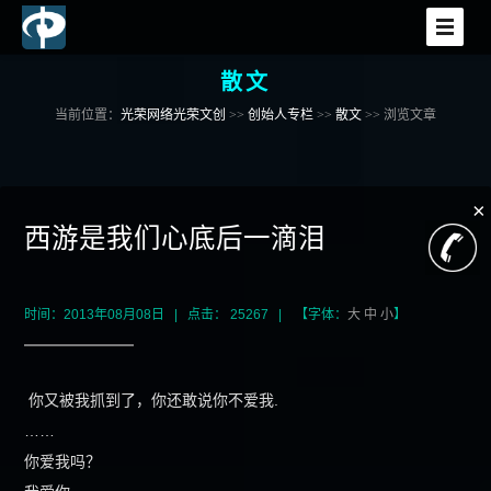
散文
首页
当前位置：
光荣网络光荣文创
>>
创始人专栏
>>
散文
>> 浏览文章
网站建设
×
小程序开发
西游是我们心底后一滴泪
APP开发
时间：2013年08月08日 | 点击： 25267 | 【字体：
大
中
小
】
电商平台
你又被我抓到了，你还敢说你不爱我.
软件开发
……
你爱我吗？
增值服务