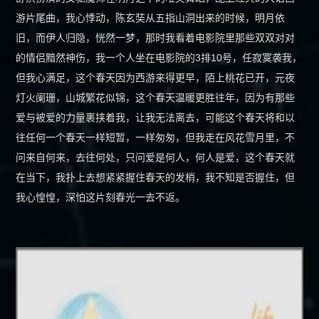
游片尾曲，我心悸动，陈玄奘从五指山洞出来的时候，明月依
旧，而伊人归隐，恍然一梦，那时我看着电影院里那些双双对对
的情侣黯然神伤，我一个人坐在电影院的3排10号，任寂寞袭我，
但我心满足，这个春天因为西游来得更早，陌上桃花已开，元夜
灯火阑珊，山城繁花似锦，这个春天温暖更胜往年，因为有那些
爱与被爱的力量裹挟着我，让我无法离去，可能这个春天将和以
往任何一个春天一样短暂，一样匆匆，但我走在风花雪月里，不
问来自何来，去往何处，只问爱是何人，何人是爱，这个春天就
在当下，我扑上去想紧紧握住春天的发梢，我不知是否握住，但
我心惶惶，深怕这片刻春光一去不返。