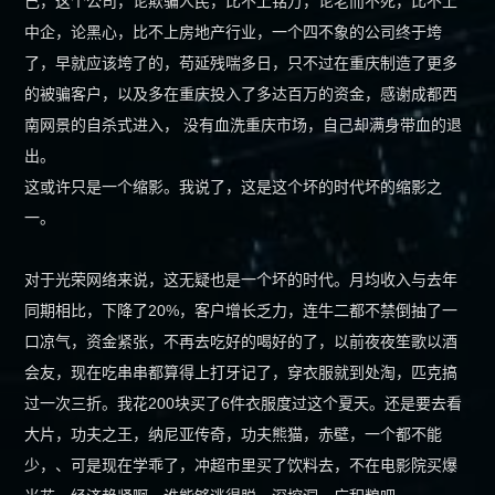
己，这个公司，论欺骗人民，比不上铭万，论老而不死，比不上
中企，论黑心，比不上房地产行业，一个四不象的公司终于垮
了，早就应该垮了的，苟延残喘多日，只不过在重庆制造了更多
的被骗客户，以及多在重庆投入了多达百万的资金，感谢成都西
南网景的自杀式进入， 没有血洗重庆市场，自己却满身带血的退
出。
这或许只是一个缩影。我说了，这是这个坏的时代坏的缩影之
一。
对于光荣网络来说，这无疑也是一个坏的时代。月均收入与去年
同期相比，下降了20%，客户增长乏力，连牛二都不禁倒抽了一
口凉气，资金紧张，不再去吃好的喝好的了，以前夜夜笙歌以酒
会友，现在吃串串都算得上打牙记了，穿衣服就到处淘，匹克搞
过一次三折。我花200块买了6件衣服度过这个夏天。还是要去看
大片，功夫之王，纳尼亚传奇，功夫熊猫，赤壁，一个都不能
少，、可是现在学乖了，冲超市里买了饮料去，不在电影院买爆