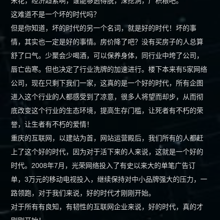
米花，经济趋紧啊，谁能够逃得脱，深挖洞，广积粮吧。
这难道不是一个坏的时代吗？
但是你知道，坏的时代的另一个名词，就是好的时代！坏的事
情，其实也一定是好的事情。房价降了吧？没有买房子的人总算
舒了口气。少聚会少喝酒，可以保养身体，同行业中垮了公司，
唇亡齿寒。但也决定了行业洗牌的加速进行。楼下本来有5家网络
公司，现在只剩下我们一家，这真的是一个好的时代，所有企图
进入这个行业的人都感受到了凉意，很多人将望而却步，从而彻
底改变这个行业的生态环境，提高生存门槛，让死者有不朽的荣
誉，让生者有不朽的爱情！
重庆的互联网，以建站为首，网站运营殿后，我们所有的人都赶
上了这个好的时代，因为对于活下来的人来说，这就是一个好的
时代。2008年7月，光荣网络投入了有史以来大的单笔广告订
单，3万元的移动电视投入，继续保持对中小品牌强大的压力，一
路领跑，对于我们来说，好的时代才刚刚开始。
对于所有有良知，有韧性的互联网企业来说，好的时代，真的才