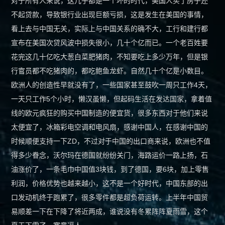
对于所有人来说，这几乎都是一个坏的时代，美国人买了房子还
不起贷款，导致银行业出现巨额亏损，这是发生在美国的事情，
商标软著
看上去与中国无关，实际上与中国关系的确不大，工行和建行都
宣布在美国次贷风波中损失很小，几十个亿而已。一个老百姓要
案例赏析
花完这几十亿吃大葱白菜肥猪肉，不知要吃上多少万年，但是银
行官员都不吃猪肉的，都吃鲍鱼龙虾。自然几十个亿是小数目。
新闻中心
欧洲人的创造性早就没有了，一些国家甚至鼓吹一周只工作4天，
一天只工作5个小时，懒汉虽懒，但起码生活在发达国家，拿着值
创始人专栏
线的欧元疯狂的购买中国制造的便宜货，很多东西对于他们来说
太便宜了，冰箱彩电空调和电风扇，感谢中国人，在感谢中国的
关于光荣
时候顺便支持一下ZD，不过对于中国的出口商来说，欧洲也不值
得多少眷念，沃尔玛在德国就纷纷关门，海路运价一路上扬，石
油涨价了，一条毛巾中国值3块钱，到了德国，要6块，加上零售
利润，价格优势也越来越小，这不是一个好时代，中国东部的出
口发动机终于跑累了，很多零件都是超负荷运转。上半年中国贸
易顺差一下在下降了将近两成，谁说没有冬累阵阵夏雨雪，这个