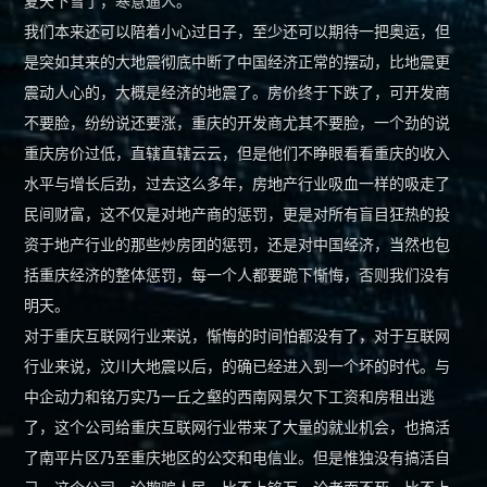
夏天下雪了，寒意逼人。
我们本来还可以陪着小心过日子，至少还可以期待一把奥运，但
是突如其来的大地震彻底中断了中国经济正常的摆动，比地震更
震动人心的，大概是经济的地震了。房价终于下跌了，可开发商
不要脸，纷纷说还要涨，重庆的开发商尤其不要脸，一个劲的说
重庆房价过低，直辖直辖云云，但是他们不睁眼看看重庆的收入
水平与增长后劲，过去这么多年，房地产行业吸血一样的吸走了
民间财富，这不仅是对地产商的惩罚，更是对所有盲目狂热的投
资于地产行业的那些炒房团的惩罚，还是对中国经济，当然也包
括重庆经济的整体惩罚，每一个人都要跪下惭悔，否则我们没有
明天。
对于重庆互联网行业来说，惭悔的时间怕都没有了，对于互联网
行业来说，汶川大地震以后，的确已经进入到一个坏的时代。与
中企动力和铭万实乃一丘之壑的西南网景欠下工资和房租出逃
了，这个公司给重庆互联网行业带来了大量的就业机会，也搞活
了南平片区乃至重庆地区的公交和电信业。但是惟独没有搞活自