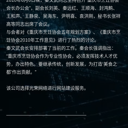
2010年6月6日晚，秦文武同志主持召开“重庆市烹饪协会
会长办公会”，副会长刘英、秦远红、王顺海、封鸿鹪、
商标软著
王和声、王静泉、吴海东、尹明喜、袁洪刚，秘书长张祥
高等同志出席了会议。
案例赏析
与会者对《重庆市烹饪协会五年规划方案》、《重庆市烹
饪协会2010年工作意见》进行了热烈的讨论。
新闻中心
秦文武会长安排部署了当前的工作。秦会长强调指出：
“重庆市烹饪协会作为专业性协会，必须发挥技术人才优
创始人专栏
势，办出特色。要继承传统，创新发展，为打造‘美食之
都’作出贡献。”
关于光荣
该公司选择光荣网络进行网站建设服务。