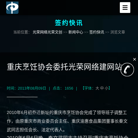
签约快讯
首页
当前位置：
光荣网络光荣文创
>>
新闻中心
>>
签约快讯
>> 浏览文章
网站建设
×
小程序开发
重庆烹饪协会委托光荣网络建网站
APP开发
时间：2013年08月09日 | 点击： 1656 | 【字体：
大
中
小
】
电商平台
2010年6月初乔迁新址的重庆市烹饪协会完成了领导班子调整工
软件开发
作，由原重庆市商业委员会主任、重庆渝惠食品集团董事长秦文
武同志担任会长、法定代表人。
增值服务