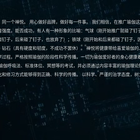
oy” 同一个健康，同一个禅悦。 用心做好品牌，做好每一件事。 我们相信，在推广瑜伽
靠强度。能否成功，有人有一种形象的比喻：气球（刚开始推广就碰了钉
碰钉子，后来碰了钉子，也放弃了）；铁球（刚开始和后来都碰了钉子，
；钻石（具有硬度和韧度，不成功不罢休）。 禅悦将健康带给喜爱瑜伽的
学过程。严格按照瑜伽的阶段性科学传播，一切为瑜伽爱好者的身心健康
的瑜伽呼吸法、标准体位、冥想等的考试，并必须通过内容丰富的瑜伽理论
化和修习方式能够得到正确、科学的传播。 以科学、严谨的治学态度，树
。